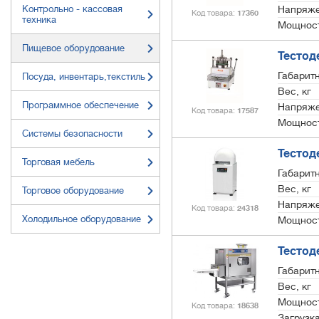
Контрольно - кассовая
Напряже
Код товара
17360
техника
Мощност
Пищевое оборудование
Тестод
Габарит
Посуда, инвентарь,текстиль
Вес, кг
Программное обеспечение
Напряже
Код товара
17587
Мощност
Системы безопасности
Тестод
Торговая мебель
Габарит
Вес, кг
Торговое оборудование
Напряже
Код товара
24318
Холодильное оборудование
Мощност
Тестод
Габарит
Вес, кг
Мощност
Код товара
18638
Загрузка