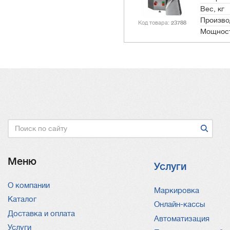
Вес, кг
Произво
Код товара
23788
Мощност
Поиск
Меню
Услуги
О компании
Услуги
Маркировка
Каталог
Онлайн-кассы
Доставка и оплата
Автоматизация
Услуги