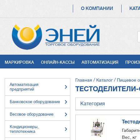
ОСНОВНАЯ
О КОМПАНИИ
КАТ
НАВИГАЦИЯ
УСЛУГИ
МАРКИРОВКА
ОНЛАЙН-КАССЫ
АВТОМАТИЗАЦИЯ
ПРОИЗ
СТРОКА
Главная
Каталог
Пищевое о
Автоматизация
НАВИГАЦИИ
ТЕСТОДЕЛИТЕЛИ-
предприятий
Банковское оборудование
Категория
Весовое оборудование
Тестод
Кондиционеры,
Габарит
теплотехника
Вес, кг