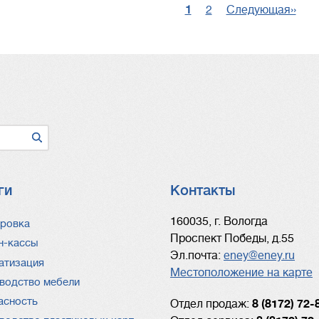
я
Текущая
1
Page
2
Следующая
Следующая››
П
страница
страница
с
ги
Контакты
ги
160035, г. Вологда
ровка
Проспект Победы, д.55
н-кассы
Эл.почта:
eney@eney.ru
атизация
Местоположение на карте
водство мебели
асность
Отдел продаж:
8 (8172) 72-