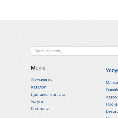
Нумераци
страниц
Поиск
Меню
Услу
О компании
Услу
Марки
Каталог
Онлай
Доставка и оплата
Автом
Услуги
Произ
Контакты
Безоп