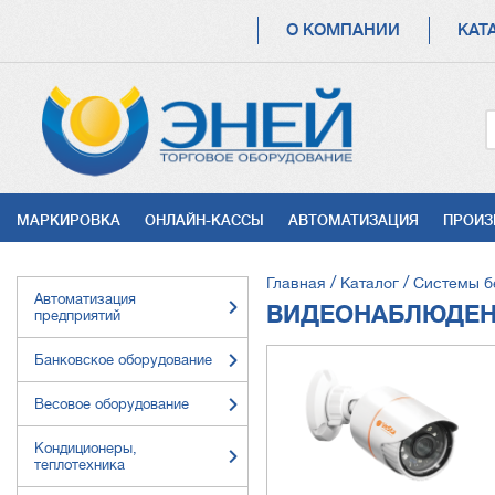
ОСНОВНАЯ
О КОМПАНИИ
КАТ
НАВИГАЦИЯ
УСЛУГИ
МАРКИРОВКА
ОНЛАЙН-КАССЫ
АВТОМАТИЗАЦИЯ
ПРОИЗ
СТРОКА
Главная
Каталог
Системы б
Автоматизация
НАВИГАЦИИ
ВИДЕОНАБЛЮДЕ
предприятий
Банковское оборудование
Весовое оборудование
Кондиционеры,
теплотехника