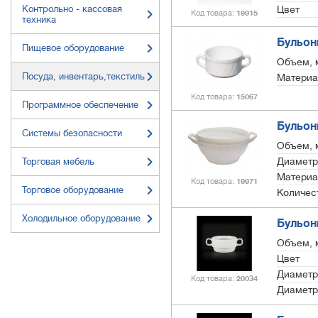
Контрольно - кассовая
Цвет
Код товара
19915
техника
Бульонн
Пищевое оборудование
Объем, 
Посуда, инвентарь,текстиль
Материа
Код товара
15067
Программное обеспечение
Бульонн
Системы безопасности
Объем, 
Диаметр
Торговая мебель
Материа
Код товара
19971
Торговое оборудование
Количест
Холодильное оборудование
Бульон
Объем, 
Цвет
Диаметр
Код товара
20034
Диаметр