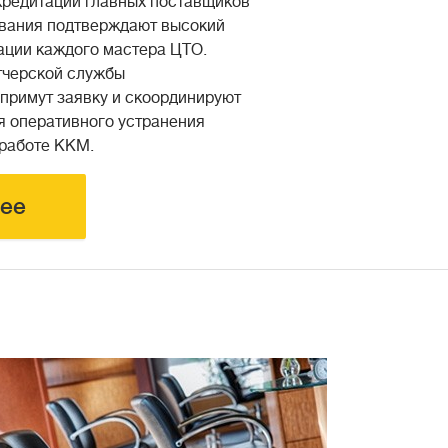
кредитации главных поставщиков
ования подтверждают высокий
ации каждого мастера ЦТО.
тчерской службы
 примут заявку и скоординируют
я оперативного устранения
 работе ККМ.
ее