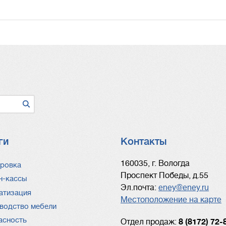
ги
Контакты
ги
160035, г. Вологда
ровка
Проспект Победы, д.55
н-кассы
Эл.почта:
eney@eney.ru
атизация
Местоположение на карте
водство мебели
асность
Отдел продаж:
8 (8172) 72-