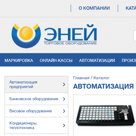
ОСНОВНАЯ
О КОМПАНИИ
КАТ
НАВИГАЦИЯ
УСЛУГИ
МАРКИРОВКА
ОНЛАЙН-КАССЫ
АВТОМАТИЗАЦИЯ
ПРОИЗ
СТРОКА
Главная
Каталог
Автоматизация
НАВИГАЦИИ
АВТОМАТИЗАЦИЯ
предприятий
Банковское оборудование
Весовое оборудование
Кондиционеры,
теплотехника