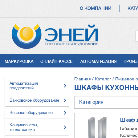
ОСНОВНАЯ
О КОМПАНИИ
КАТ
НАВИГАЦИЯ
УСЛУГИ
МАРКИРОВКА
ОНЛАЙН-КАССЫ
АВТОМАТИЗАЦИЯ
ПРОИЗ
СТРОКА
Главная
Каталог
Пищевое о
Автоматизация
НАВИГАЦИИ
ШКАФЫ КУХОНН
предприятий
Банковское оборудование
Категория
Весовое оборудование
Шкаф д
Кондиционеры,
Габарит
теплотехника
Количес