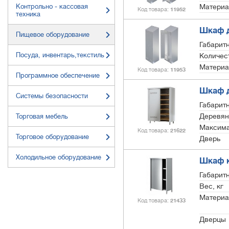
Контрольно - кассовая
Материа
Код товара
11952
техника
Шкаф д
Пищевое оборудование
Габарит
Посуда, инвентарь,текстиль
Количес
Материа
Код товара
11953
Программное обеспечение
Шкаф д
Системы безопасности
Габарит
Деревян
Торговая мебель
Максимал
Код товара
21622
Торговое оборудование
Дверь
Холодильное оборудование
Шкаф к
Габарит
Вес, кг
Материа
Код товара
21433
Дверцы