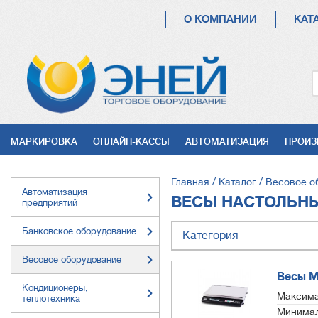
ОСНОВНАЯ
О КОМПАНИИ
КАТ
НАВИГАЦИЯ
УСЛУГИ
МАРКИРОВКА
ОНЛАЙН-КАССЫ
АВТОМАТИЗАЦИЯ
ПРОИЗ
СТРОКА
Главная
Каталог
Весовое о
Автоматизация
НАВИГАЦИИ
ВЕСЫ НАСТОЛЬН
предприятий
Банковское оборудование
Категория
Весовое оборудование
Весы М
Кондиционеры,
Максима
теплотехника
Минимал