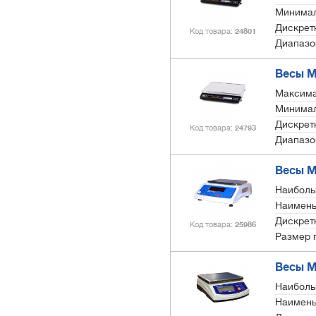
Минимал
Дискретн
Код товара
24801
Диапазо
Весы М
Максима
Минимал
Дискретн
Код товара
24793
Диапазо
Весы МТ
Наиболь
Наимень
Дискретн
Код товара
25986
Размер 
Весы МТ
Наиболь
Наимень