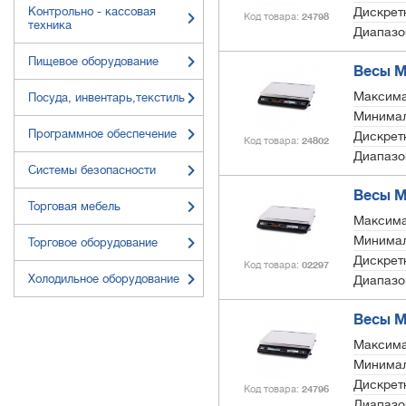
Контрольно - кассовая
Дискретн
Код товара
24798
техника
Диапазо
Пищевое оборудование
Весы М
Максима
Посуда, инвентарь,текстиль
Минимал
Программное обеспечение
Дискретн
Код товара
24802
Диапазо
Системы безопасности
Весы М
Торговая мебель
Максима
Минимал
Торговое оборудование
Дискретн
Код товара
02297
Холодильное оборудование
Диапазо
Весы М
Максима
Минимал
Дискретн
Код товара
24796
Диапазо