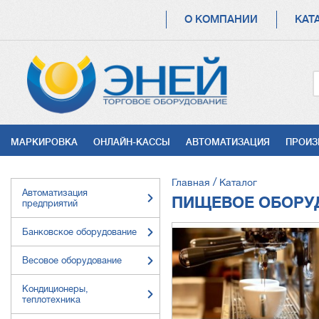
ОСНОВНАЯ
О КОМПАНИИ
КАТ
НАВИГАЦИЯ
УСЛУГИ
МАРКИРОВКА
ОНЛАЙН-КАССЫ
АВТОМАТИЗАЦИЯ
ПРОИЗ
СТРОКА
Главная
Каталог
Автоматизация
НАВИГАЦИИ
ПИЩЕВОЕ ОБОРУ
предприятий
Банковское оборудование
Весовое оборудование
Кондиционеры,
теплотехника