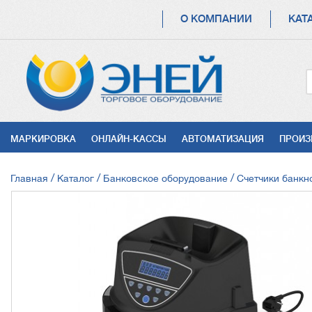
ОСНОВНАЯ
О КОМПАНИИ
КАТ
НАВИГАЦИЯ
УСЛУГИ
МАРКИРОВКА
ОНЛАЙН-КАССЫ
АВТОМАТИЗАЦИЯ
ПРОИЗ
СТРОКА
Главная
Каталог
Банковское оборудование
Счетчики банкн
НАВИГАЦИИ