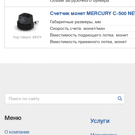
Объем загрузочного бункера
Счетчик монет MERCURY C-500 N
Габаритные размеры, мм
Скорость счета. монет/мин
Вместимость подающего лотка. монет
Код товара
23171
Вместимость приемного лотка, монет
Поиск
Меню
Услуги
О компании
Услуги