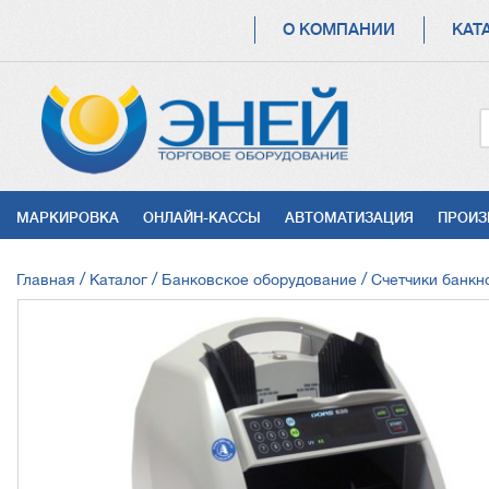
ОСНОВНАЯ
О КОМПАНИИ
КАТ
НАВИГАЦИЯ
УСЛУГИ
МАРКИРОВКА
ОНЛАЙН-КАССЫ
АВТОМАТИЗАЦИЯ
ПРОИЗ
СТРОКА
Главная
Каталог
Банковское оборудование
Счетчики банкн
НАВИГАЦИИ