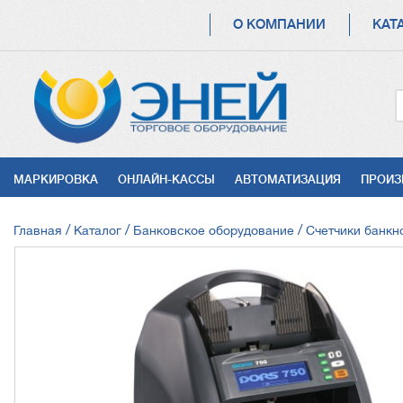
ОСНОВНАЯ
О КОМПАНИИ
КАТ
НАВИГАЦИЯ
УСЛУГИ
МАРКИРОВКА
ОНЛАЙН-КАССЫ
АВТОМАТИЗАЦИЯ
ПРОИЗ
СТРОКА
Главная
Каталог
Банковское оборудование
Счетчики банкн
НАВИГАЦИИ