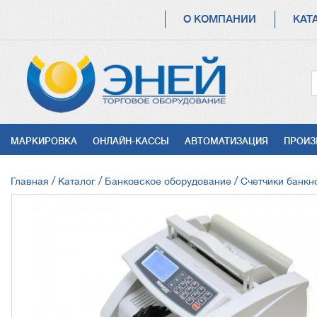
ОСНОВНАЯ
О КОМПАНИИ
КАТ
НАВИГАЦИЯ
УСЛУГИ
МАРКИРОВКА
ОНЛАЙН-КАССЫ
АВТОМАТИЗАЦИЯ
ПРОИЗ
СТРОКА
Главная
Каталог
Банковское оборудование
Счетчики банкн
НАВИГАЦИИ