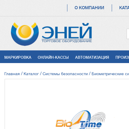
ОСНОВНАЯ
О КОМПАНИИ
КАТ
НАВИГАЦИЯ
УСЛУГИ
МАРКИРОВКА
ОНЛАЙН-КАССЫ
АВТОМАТИЗАЦИЯ
ПРОИЗ
СТРОКА
Главная
Каталог
Системы безопасности
Биометрические с
НАВИГАЦИИ