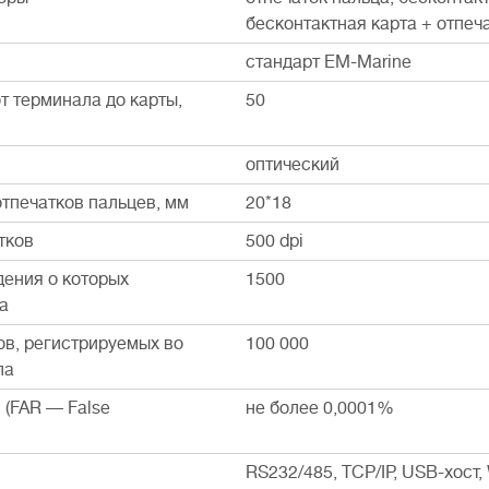
бесконтактная карта + отпеч
стандарт EM-Marine
т терминала до карты,
50
оптический
тпечатков пальцев, мм
20*18
тков
500 dpi
дения о которых
1500
а
ов, регистрируемых во
100 000
ла
 (FAR — False
не более 0,0001%
RS232/485, TCP/IP, USB-хост,