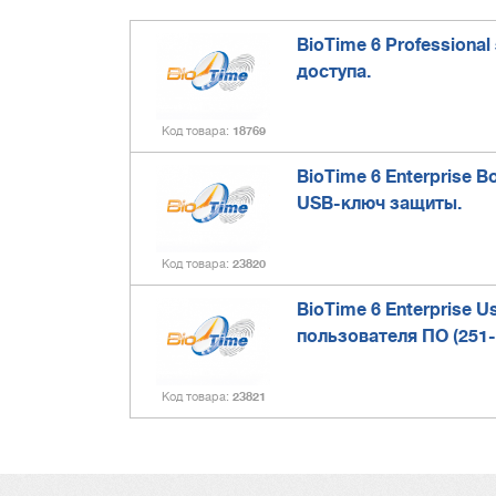
BioTime 6 Professiona
доступа.
Код товара
18769
BioTime 6 Enterprise 
USB-ключ защиты.
Код товара
23820
BioTime 6 Enterprise U
пользователя ПО (251-
Код товара
23821