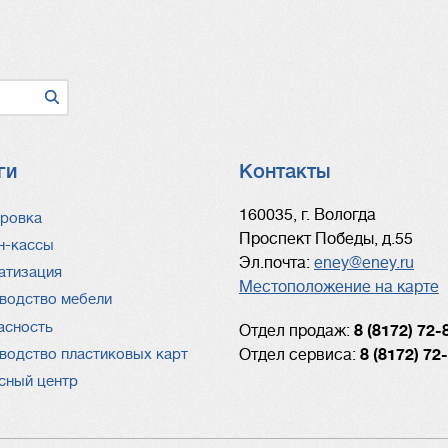
ги
Контакты
ги
160035, г. Вологда
ровка
Проспект Победы, д.55
н-кассы
Эл.почта:
eney@eney.ru
атизация
Местоположение на карте
водство мебели
асность
Отдел продаж:
8 (8172) 72-
Отдел сервиса:
8 (8172) 72
водство пластиковых карт
сный центр