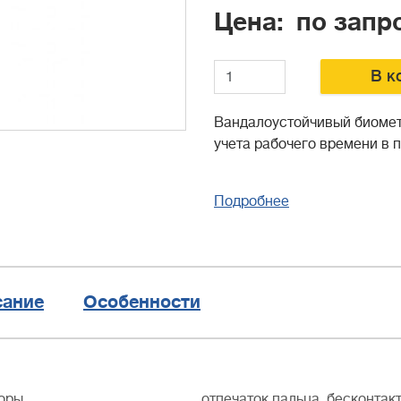
Цена
по запр
В к
Вандалоустойчивый биомет
учета рабочего времени в 
Подробнее
сание
Особенности
оры
отпечаток пальца, бесконтак