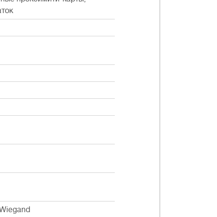
аток
 Wiegand