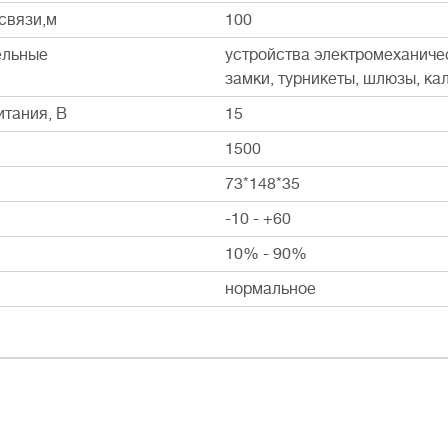
связи,м
100
ельные
устройства электромеханиче
замки, турникеты, шлюзы, ка
тания, В
15
1500
73*148*35
-10 - +60
10% - 90%
нормальное