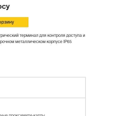
осу
орзину
рический терминал для контроля доступа и
прочном металлическом корпусе IP65
тные проксимити-карты,