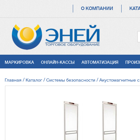
ОСНОВНАЯ
О КОМПАНИИ
КАТ
НАВИГАЦИЯ
УСЛУГИ
МАРКИРОВКА
ОНЛАЙН-КАССЫ
АВТОМАТИЗАЦИЯ
ПРОИЗ
СТРОКА
Главная
Каталог
Системы безопасности
Акустомагнитные 
НАВИГАЦИИ