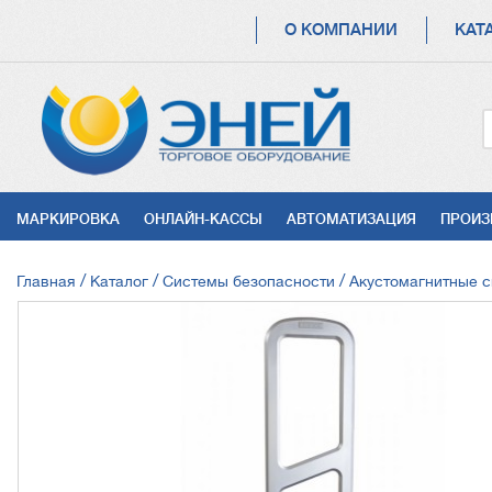
ОСНОВНАЯ
О КОМПАНИИ
КАТ
НАВИГАЦИЯ
УСЛУГИ
МАРКИРОВКА
ОНЛАЙН-КАССЫ
АВТОМАТИЗАЦИЯ
ПРОИЗ
СТРОКА
Главная
Каталог
Системы безопасности
Акустомагнитные 
НАВИГАЦИИ