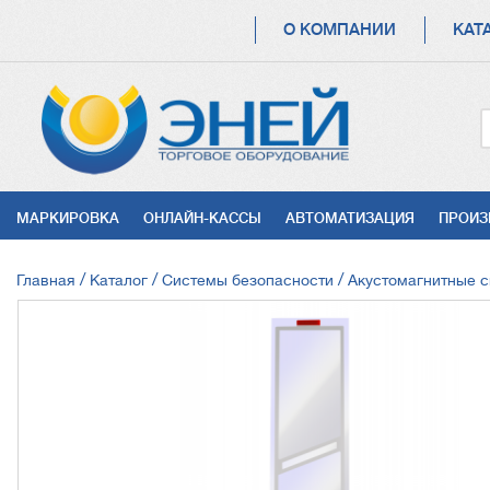
ОСНОВНАЯ
О КОМПАНИИ
КАТ
НАВИГАЦИЯ
УСЛУГИ
МАРКИРОВКА
ОНЛАЙН-КАССЫ
АВТОМАТИЗАЦИЯ
ПРОИЗ
СТРОКА
Главная
Каталог
Системы безопасности
Акустомагнитные 
НАВИГАЦИИ