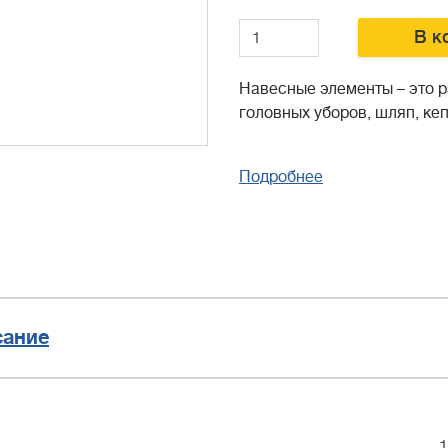
В к
Навесные элементы – это 
головных уборов, шляп, кеп
Подробнее
сание
1