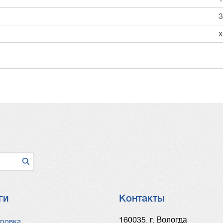
3
ги
Контакты
ги
160035, г. Вологда
ровка