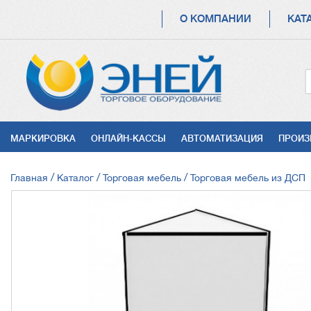
ОСНОВНАЯ
О КОМПАНИИ
КАТ
НАВИГАЦИЯ
УСЛУГИ
МАРКИРОВКА
ОНЛАЙН-КАССЫ
АВТОМАТИЗАЦИЯ
ПРОИЗ
СТРОКА
Главная
Каталог
Торговая мебель
Торговая мебель из ДСП
НАВИГАЦИИ