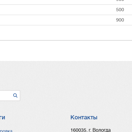
500
900
ги
Контакты
ги
160035, г. Вологда
ровка