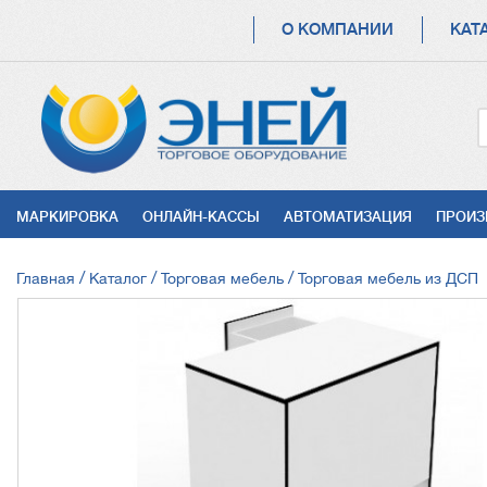
ОСНОВНАЯ
О КОМПАНИИ
КАТ
НАВИГАЦИЯ
УСЛУГИ
МАРКИРОВКА
ОНЛАЙН-КАССЫ
АВТОМАТИЗАЦИЯ
ПРОИЗ
СТРОКА
Главная
Каталог
Торговая мебель
Торговая мебель из ДСП
НАВИГАЦИИ