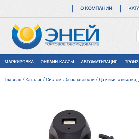
ОСНОВНАЯ
О КОМПАНИИ
КАТ
НАВИГАЦИЯ
УСЛУГИ
МАРКИРОВКА
ОНЛАЙН-КАССЫ
АВТОМАТИЗАЦИЯ
ПРОИЗ
СТРОКА
Главная
Каталог
Системы безопасности
Датчики, этикетки,
НАВИГАЦИИ