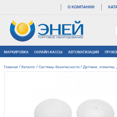
ОСНОВНАЯ
О КОМПАНИИ
КАТ
НАВИГАЦИЯ
УСЛУГИ
МАРКИРОВКА
ОНЛАЙН-КАССЫ
АВТОМАТИЗАЦИЯ
ПРОИЗ
СТРОКА
Главная
Каталог
Системы безопасности
Датчики, этикетки,
НАВИГАЦИИ