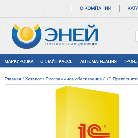
ОСНОВНАЯ
О КОМПАНИИ
КАТ
НАВИГАЦИЯ
УСЛУГИ
МАРКИРОВКА
ОНЛАЙН-КАССЫ
АВТОМАТИЗАЦИЯ
ПРОИЗ
СТРОКА
Главная
Каталог
Программное обеспечение
1С:Предприяти
НАВИГАЦИИ