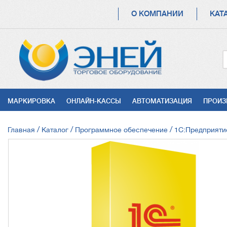
ОСНОВНАЯ
О КОМПАНИИ
КАТ
НАВИГАЦИЯ
УСЛУГИ
МАРКИРОВКА
ОНЛАЙН-КАССЫ
АВТОМАТИЗАЦИЯ
ПРОИЗ
СТРОКА
Главная
Каталог
Программное обеспечение
1С:Предприяти
НАВИГАЦИИ