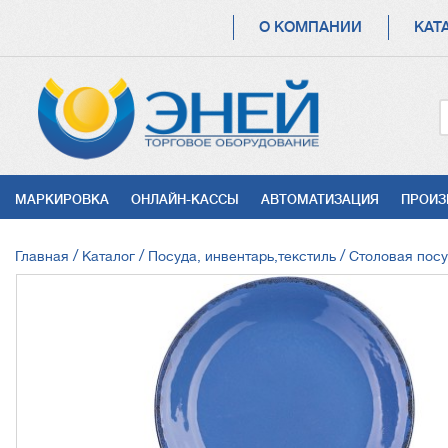
ОСНОВНАЯ
О КОМПАНИИ
КАТ
НАВИГАЦИЯ
УСЛУГИ
МАРКИРОВКА
ОНЛАЙН-КАССЫ
АВТОМАТИЗАЦИЯ
ПРОИЗ
СТРОКА
Главная
Каталог
Посуда, инвентарь,текстиль
Столовая пос
НАВИГАЦИИ