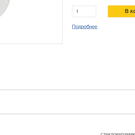
В к
Подробнее
стеклокерами