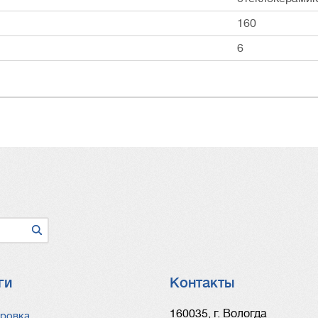
160
6
ги
Контакты
ги
160035, г. Вологда
ровка