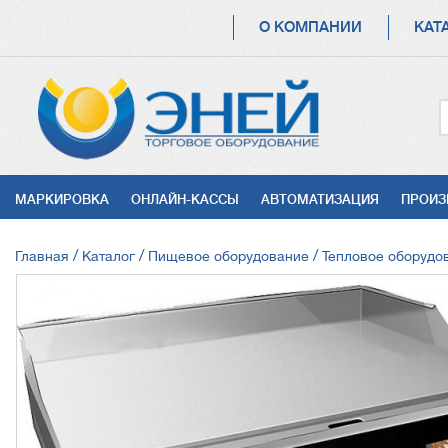
ОСНОВНАЯ
О КОМПАНИИ
КАТ
НАВИГАЦИЯ
УСЛУГИ
МАРКИРОВКА
ОНЛАЙН-КАССЫ
АВТОМАТИЗАЦИЯ
ПРОИЗ
СТРОКА
Главная
Каталог
Пищевое оборудование
Тепловое оборудо
НАВИГАЦИИ