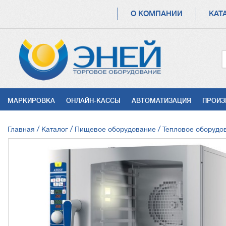
ОСНОВНАЯ
О КОМПАНИИ
КАТ
НАВИГАЦИЯ
УСЛУГИ
МАРКИРОВКА
ОНЛАЙН-КАССЫ
АВТОМАТИЗАЦИЯ
ПРОИЗ
СТРОКА
Главная
Каталог
Пищевое оборудование
Тепловое оборудо
НАВИГАЦИИ