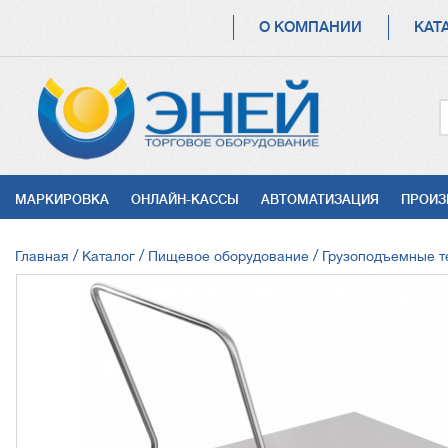
ОСНОВНАЯ
О КОМПАНИИ
КАТ
НАВИГАЦИЯ
УСЛУГИ
МАРКИРОВКА
ОНЛАЙН-КАССЫ
АВТОМАТИЗАЦИЯ
ПРОИЗ
СТРОКА
Главная
Каталог
Пищевое оборудование
Грузоподъемные 
НАВИГАЦИИ