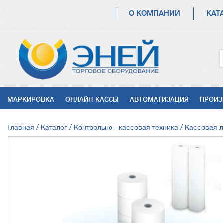
ОСНОВНАЯ
О КОМПАНИИ
КАТ
НАВИГАЦИЯ
УСЛУГИ
МАРКИРОВКА
ОНЛАЙН-КАССЫ
АВТОМАТИЗАЦИЯ
ПРОИЗ
СТРОКА
Главная
Каталог
Контрольно - кассовая техника
Кассовая л
НАВИГАЦИИ