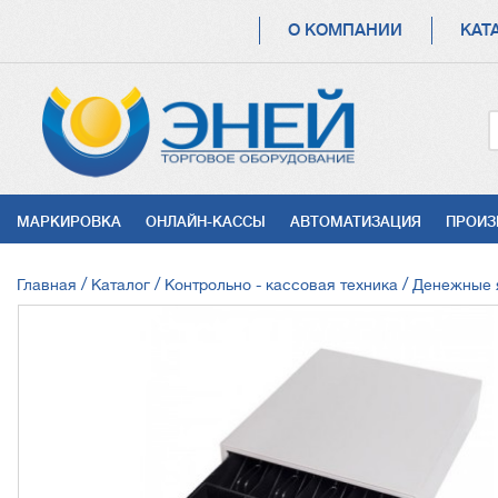
ОСНОВНАЯ
О КОМПАНИИ
КАТ
НАВИГАЦИЯ
УСЛУГИ
МАРКИРОВКА
ОНЛАЙН-КАССЫ
АВТОМАТИЗАЦИЯ
ПРОИЗ
СТРОКА
Главная
Каталог
Контрольно - кассовая техника
Денежные 
НАВИГАЦИИ