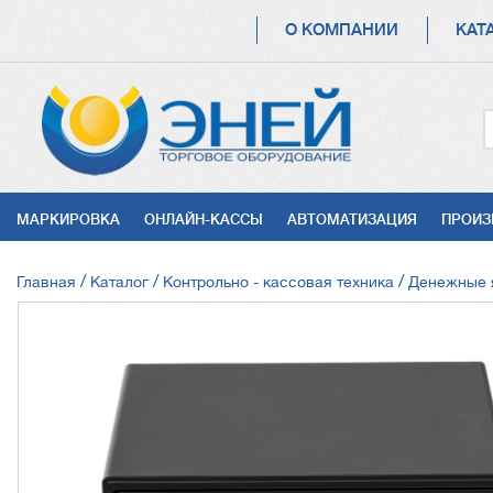
ОСНОВНАЯ
О КОМПАНИИ
КАТ
НАВИГАЦИЯ
УСЛУГИ
МАРКИРОВКА
ОНЛАЙН-КАССЫ
АВТОМАТИЗАЦИЯ
ПРОИЗ
СТРОКА
Главная
Каталог
Контрольно - кассовая техника
Денежные 
НАВИГАЦИИ