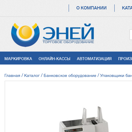
ОСНОВНАЯ
О КОМПАНИИ
КАТ
НАВИГАЦИЯ
УСЛУГИ
МАРКИРОВКА
ОНЛАЙН-КАССЫ
АВТОМАТИЗАЦИЯ
ПРОИЗ
СТРОКА
Главная
Каталог
Банковское оборудование
Упаковщики ба
НАВИГАЦИИ