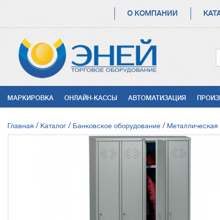
ОСНОВНАЯ
О КОМПАНИИ
КАТ
НАВИГАЦИЯ
УСЛУГИ
МАРКИРОВКА
ОНЛАЙН-КАССЫ
АВТОМАТИЗАЦИЯ
ПРОИЗ
СТРОКА
Главная
Каталог
Банковское оборудование
Металлическая
НАВИГАЦИИ