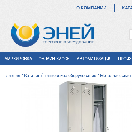
ОСНОВНАЯ
О КОМПАНИИ
КАТ
НАВИГАЦИЯ
УСЛУГИ
МАРКИРОВКА
ОНЛАЙН-КАССЫ
АВТОМАТИЗАЦИЯ
ПРОИЗ
СТРОКА
Главная
Каталог
Банковское оборудование
Металлическая
НАВИГАЦИИ