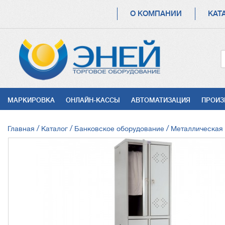
ОСНОВНАЯ
О КОМПАНИИ
КАТ
НАВИГАЦИЯ
УСЛУГИ
МАРКИРОВКА
ОНЛАЙН-КАССЫ
АВТОМАТИЗАЦИЯ
ПРОИЗ
СТРОКА
Главная
Каталог
Банковское оборудование
Металлическая
НАВИГАЦИИ