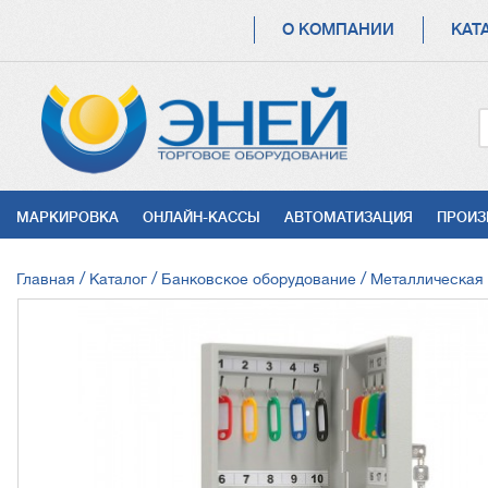
ОСНОВНАЯ
О КОМПАНИИ
КАТ
НАВИГАЦИЯ
УСЛУГИ
МАРКИРОВКА
ОНЛАЙН-КАССЫ
АВТОМАТИЗАЦИЯ
ПРОИЗ
СТРОКА
Главная
Каталог
Банковское оборудование
Металлическая
НАВИГАЦИИ