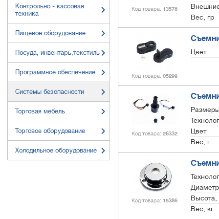
Контрольно - кассовая
Внешние
Код товара
13578
техника
Вес, гр
Пищевое оборудование
Съемни
Цвет
Посуда, инвентарь,текстиль
Программное обеспечение
Код товара
05299
Системы безопасности
Съемни
Размеры
Торговая мебель
Техноло
Торговое оборудование
Цвет
Код товара
26332
Вес, г
Холодильное оборудование
Съемни
Техноло
Диаметр
Высота,
Код товара
15386
Вес, кг