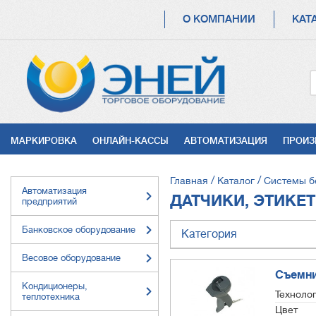
ОСНОВНАЯ
О КОМПАНИИ
КАТ
НАВИГАЦИЯ
УСЛУГИ
МАРКИРОВКА
ОНЛАЙН-КАССЫ
АВТОМАТИЗАЦИЯ
ПРОИЗ
СТРОКА
Главная
Каталог
Системы б
Автоматизация
НАВИГАЦИИ
ДАТЧИКИ, ЭТИКЕ
предприятий
Банковское оборудование
Категория
Весовое оборудование
Съемни
Кондиционеры,
Техноло
теплотехника
Цвет